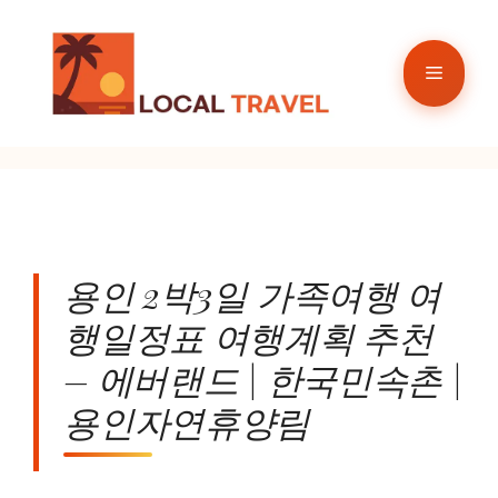
컨
텐
메
츠
로
뉴
건
너
뛰
기
용인 2박3일 가족여행 여
행일정표 여행계획 추천
– 에버랜드 | 한국민속촌 |
용인자연휴양림