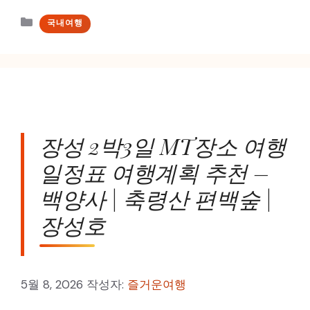
카
국내여행
테
고
리
장성 2박3일 MT장소 여행
일정표 여행계획 추천 –
백양사 | 축령산 편백숲 |
장성호
5월 8, 2026
작성자:
즐거운여행