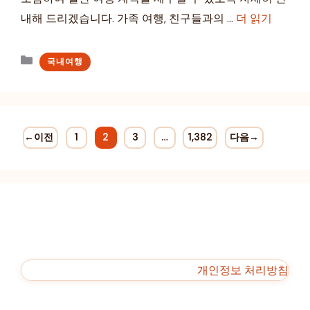
내해 드리겠습니다. 가족 여행, 친구들과의 …
더 읽기
카
국내여행
테
고
리
←
이전
1
2
3
…
1,382
다음
→
페
페
페
페
이
이
이
이
지
지
지
지
개인정보 처리방침