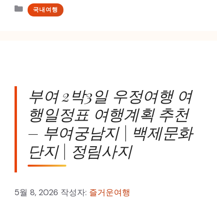
카
국내여행
테
고
리
부여 2박3일 우정여행 여
행일정표 여행계획 추천
– 부여궁남지 | 백제문화
단지 | 정림사지
5월 8, 2026
작성자:
즐거운여행