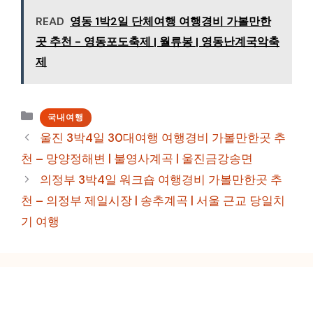
READ
영동 1박2일 단체여행 여행경비 가볼만한
곳 추천 - 영동포도축제 | 월류봉 | 영동난계국악축
제
카
국내여행
테
울진 3박4일 30대여행 여행경비 가볼만한곳 추
고
천 – 망양정해변 | 불영사계곡 | 울진금강송면
리
의정부 3박4일 워크숍 여행경비 가볼만한곳 추
천 – 의정부 제일시장 | 송추계곡 | 서울 근교 당일치
기 여행