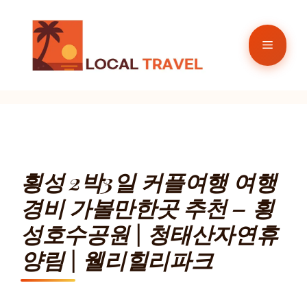
컨
텐
메
츠
로
뉴
건
너
뛰
기
횡성 2박3일 커플여행 여행
경비 가볼만한곳 추천 – 횡
성호수공원 | 청태산자연휴
양림 | 웰리힐리파크