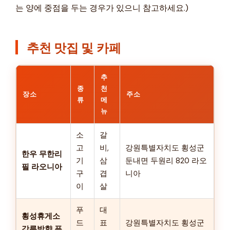
는 양에 중점을 두는 경우가 있으니 참고하세요.)
추천 맛집 및 카페
추
종
천
장소
주소
류
메
뉴
소
갈
고
비,
강원특별자치도 횡성군
한우 무한리
기
삼
둔내면 두원리 820 라오
필 라오니아
구
겹
니아
이
살
푸
대
횡성휴게소
드
표
강원특별자치도 횡성군
강릉방향 푸