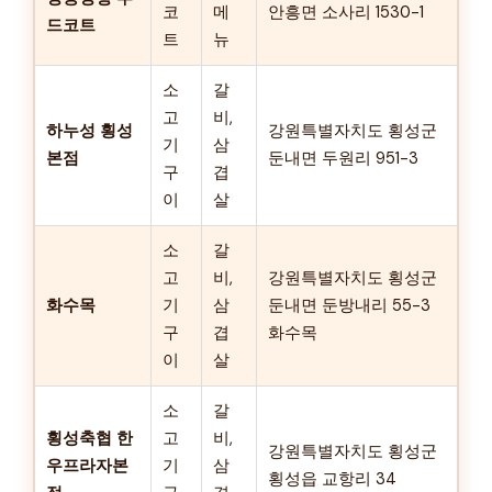
코
메
안흥면 소사리 1530-1
드코트
트
뉴
소
갈
고
비,
하누성 횡성
강원특별자치도 횡성군
기
삼
본점
둔내면 두원리 951-3
구
겹
이
살
소
갈
고
비,
강원특별자치도 횡성군
화수목
기
삼
둔내면 둔방내리 55-3
구
겹
화수목
이
살
소
갈
횡성축협 한
고
비,
강원특별자치도 횡성군
우프라자본
기
삼
횡성읍 교항리 34