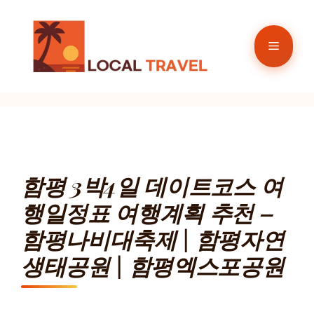
컨
텐
메
츠
로
뉴
건
너
뛰
기
함평 3박4일 데이트코스 여
행일정표 여행계획 추천 –
함평나비대축제 | 함평자연
생태공원 | 함평엑스포공원