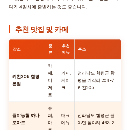
다가 4일차에 출발하는 것도 좋습니다.
추천 맛집 및 카페
종
추천
장소
주소
류
메뉴
카
페,
커피,
전라남도 함평군 함
키친205 함평
디
케이
평읍 기각리 254-7
본점
저
크
키친205
트
슈
월야농협 하나
퍼,
대표
전라남도 함평군 월
로마트
마
메뉴
야면 월야리 463-3
트