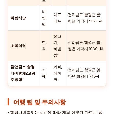
비
대표
전라남도 함평군 함
화랑식당
빔
메뉴
평읍 기각리 982-34
밥
불고
한
기,
전라남도 함평군 함
초록식당
식
비빔
평읍 기각리 1000-16
밥
탐앤탐스 함평
커피,
카
전라남도 함평군 엄
나비휴게소(광
케이
페
다면 화양리 743-1
주방향)
크
여행 팁 및 주의사항
• 함평나비축제는 시즌에 따라 개최 여부가 다르니, 방