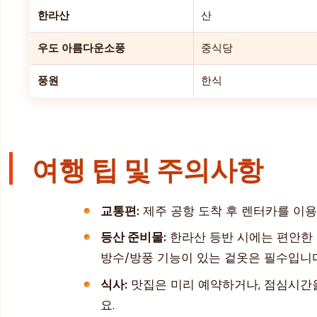
한라산
산
우도 아름다운소풍
중식당
풍원
한식
여행 팁 및 주의사항
교통편:
제주 공항 도착 후 렌터카를 이용
등산 준비물:
한라산 등반 시에는 편안한 등
방수/방풍 기능이 있는 겉옷은 필수입니다
식사:
맛집은 미리 예약하거나, 점심시간을
요.