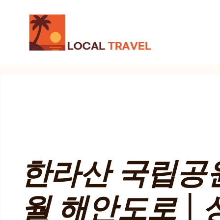
컨
텐
츠
로
건
너
뛰
기
한라산 국립공원
월 해안도로 |