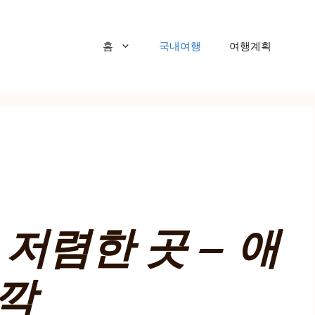
홈
국내여행
여행계획
저렴한 곳 – 애
소깍