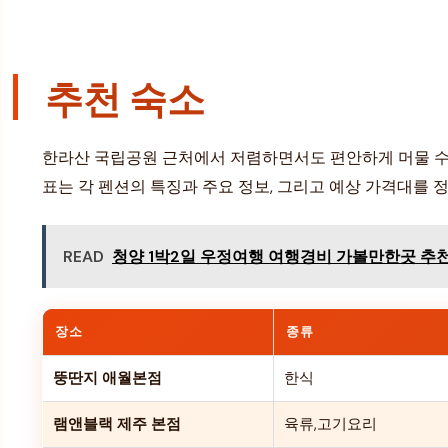
추천 숙소
한라산 국립공원 근처에서 저렴하면서도 편안하게 머물 수 
표는 각 펜션의 특징과 주요 정보, 그리고 예상 가격대를 
READ
청양 1박2일 우정여행 여행경비 가볼만한곳 추천
장소
종류
뚱딴지 애월본점
한식
램앤블랙 제주 본점
육류,고기요리