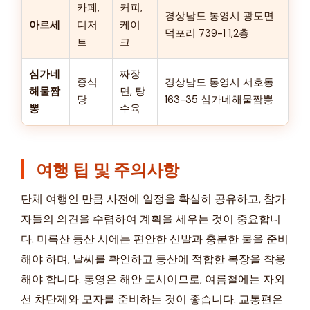
카페,
커피,
경상남도 통영시 광도면
아르세
디저
케이
덕포리 739-1 1,2층
트
크
심가네
짜장
중식
경상남도 통영시 서호동
해물짬
면, 탕
당
163-35 심가네해물짬뽕
뽕
수육
여행 팁 및 주의사항
단체 여행인 만큼 사전에 일정을 확실히 공유하고, 참가
자들의 의견을 수렴하여 계획을 세우는 것이 중요합니
다. 미륵산 등산 시에는 편안한 신발과 충분한 물을 준비
해야 하며, 날씨를 확인하고 등산에 적합한 복장을 착용
해야 합니다. 통영은 해안 도시이므로, 여름철에는 자외
선 차단제와 모자를 준비하는 것이 좋습니다. 교통편은