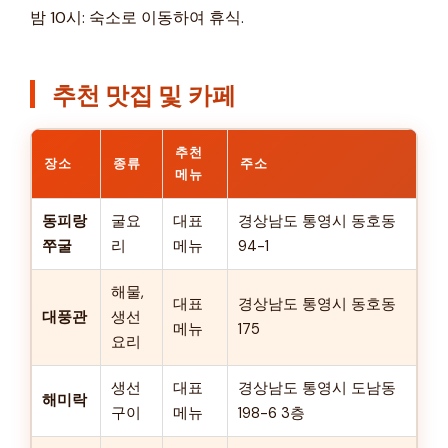
밤 10시: 숙소로 이동하여 휴식.
추천 맛집 및 카페
추천
장소
종류
주소
메뉴
동피랑
굴요
대표
경상남도 통영시 동호동
쭈굴
리
메뉴
94-1
해물,
대표
경상남도 통영시 동호동
대풍관
생선
메뉴
175
요리
생선
대표
경상남도 통영시 도남동
해미락
구이
메뉴
198-6 3층