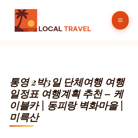
컨
텐
메
츠
로
뉴
건
너
뛰
기
통영 2박3일 단체여행 여행
일정표 여행계획 추천 – 케
이블카 | 동피랑 벽화마을 |
미륵산