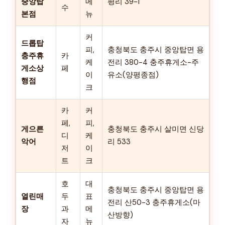
중앙탑
메
평리 39-1
수
본점
뉴
커
드롭탑
피,
충청북도 충주시 중앙탑면 용
충주휴
카
케
전리 380-4 충주휴게소-주
게소상
페
이
유소(양평종점)
행점
크
카
커
페,
피,
게으른
충청북도 충주시 살미면 신당
디
케
악어
리 533
저
이
트
크
호
대
충청북도 충주시 중앙탑면 용
열린매
두
표
전리 산50-3 충주휴게소(마
장
과
메
산방향)
자
뉴