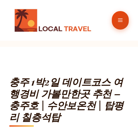
컨
텐
메
츠
로
뉴
건
너
뛰
기
충주 1박2일 데이트코스 여
행경비 가볼만한곳 추천 –
충주호 | 수안보온천 | 탑평
리 칠층석탑