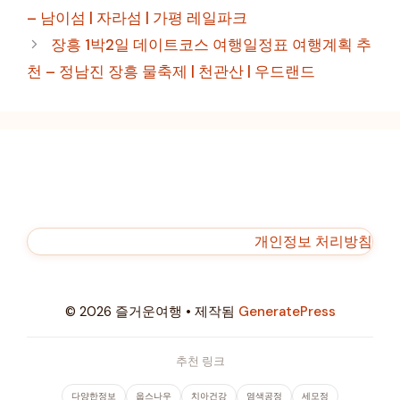
고
– 남이섬 | 자라섬 | 가평 레일파크
리
장흥 1박2일 데이트코스 여행일정표 여행계획 추
천 – 정남진 장흥 물축제 | 천관산 | 우드랜드
개인정보 처리방침
© 2026 즐거운여행
• 제작됨
GeneratePress
추천 링크
다양한정보
웁스나우
치아건강
염색공정
세모정