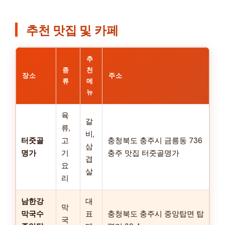
추천 맛집 및 카페
추
종
천
장소
주소
류
메
뉴
육
갈
류,
비,
터줏골
고
충청북도 충주시 금릉동 736
삼
명가
기
충주 맛집 터줏골명가
겹
요
살
리
남한강
대
막
막국수
표
충청북도 충주시 중앙탑면 탑
국