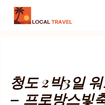
컨
텐
츠
로
건
너
뛰
기
청도 2박3일 
– 프로방스빛축