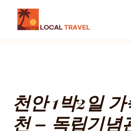
컨
텐
츠
로
건
너
뛰
기
천안 1박2일 
천 – 독립기념관