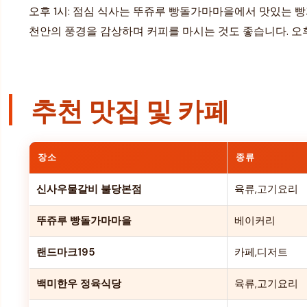
오후 1시: 점심 식사는 뚜쥬루 빵돌가마마을에서 맛있는 
천안의 풍경을 감상하며 커피를 마시는 것도 좋습니다. 오
추천 맛집 및 카페
장소
종류
신사우물갈비 불당본점
육류,고기요리
뚜쥬루 빵돌가마마을
베이커리
랜드마크195
카페,디저트
백미한우 정육식당
육류,고기요리