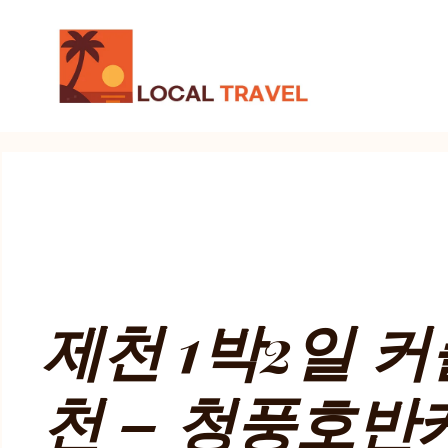
컨
텐
츠
로
건
너
뛰
기
제천 1박2일 
천 – 청풍호반