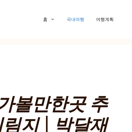
홈
국내여행
여행계획
 가볼만한곳 추
의림지 | 박달재