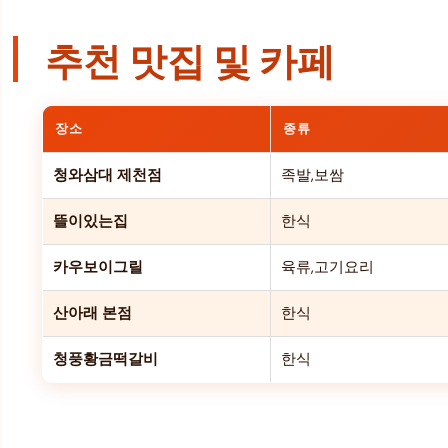
추천 맛집 및 카페
장소
종류
청와삼대 제천점
족발,보쌈
뜰이있는집
한식
카우보이그릴
육류,고기요리
산아래 본점
한식
청풍황금떡갈비
한식