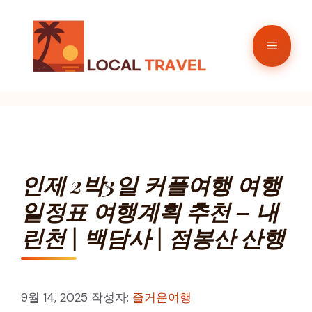
컨
텐
메
츠
로
뉴
건
너
뛰
기
인제 2박3일 커플여행 여행
일정표 여행계획 추천 – 내
린천 | 백담사 | 점봉산 산행
9월 14, 2025
작성자:
즐거운여행