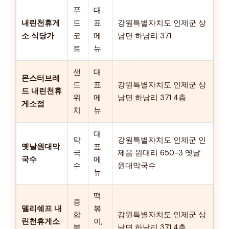
푸
대
내린천휴게
드
표
강원특별자치도 인제군 상
소 식당가
코
메
남면 하남리 371
트
뉴
샌
대
몬스터브레
드
표
강원특별자치도 인제군 상
드 내린천휴
위
메
남면 하남리 371 4층
게소점
치
뉴
대
막
강원특별자치도 인제군 인
옛날원대막
표
국
제읍 원대리 650-3 옛날
국수
메
수
원대막국수
뉴
떡
종
델리쉐프 내
볶
합
강원특별자치도 인제군 상
린천휴게소
이,
분
남면 하남리 371 4층