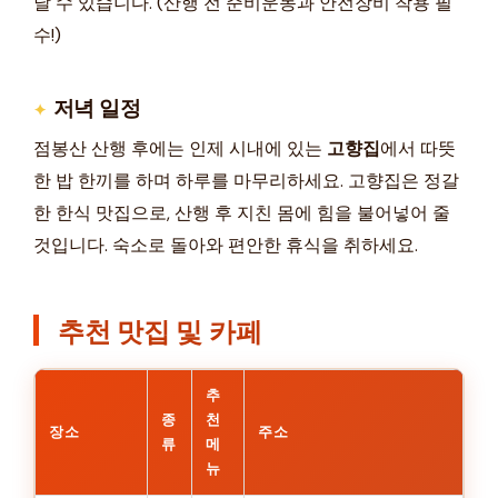
날 수 있습니다. (산행 전 준비운동과 안전장비 착용 필
수!)
저녁 일정
점봉산 산행 후에는 인제 시내에 있는
고향집
에서 따뜻
한 밥 한끼를 하며 하루를 마무리하세요. 고향집은 정갈
한 한식 맛집으로, 산행 후 지친 몸에 힘을 불어넣어 줄
것입니다. 숙소로 돌아와 편안한 휴식을 취하세요.
추천 맛집 및 카페
추
종
천
장소
주소
류
메
뉴