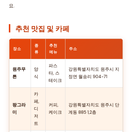
요.
추천 맛집 및 카페
종
추천
장소
주소
류
메뉴
파스
원주무
양
강원특별자치도 원주시 지
타, 스
튼
식
정면 월송리 904-71
테이크
카
페,
팡그라
커피,
강원특별자치도 원주시 단
디
미
케이크
계동 885 1,2층
저
트