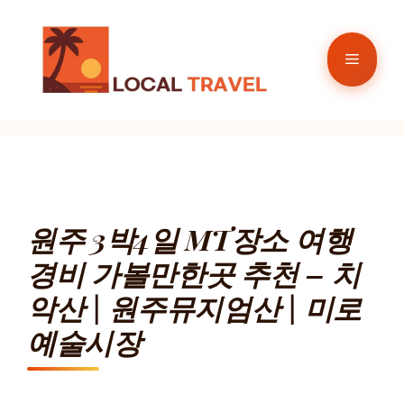
컨
텐
메
츠
로
뉴
건
너
뛰
기
원주 3박4일 MT장소 여행
경비 가볼만한곳 추천 – 치
악산 | 원주뮤지엄산 | 미로
예술시장