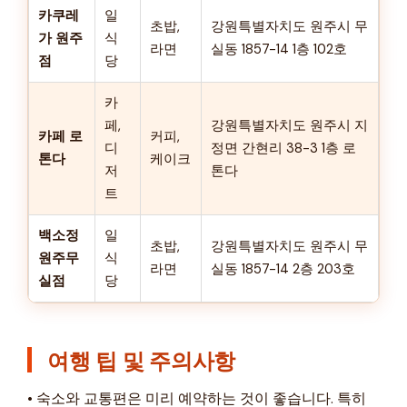
카쿠레
일
초밥,
강원특별자치도 원주시 무
가 원주
식
라면
실동 1857-14 1층 102호
점
당
카
페,
강원특별자치도 원주시 지
카페 로
커피,
디
정면 간현리 38-3 1층 로
톤다
케이크
저
톤다
트
백소정
일
초밥,
강원특별자치도 원주시 무
원주무
식
라면
실동 1857-14 2층 203호
실점
당
여행 팁 및 주의사항
• 숙소와 교통편은 미리 예약하는 것이 좋습니다. 특히