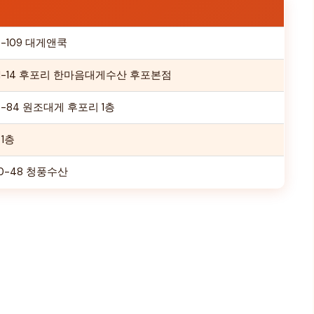
-109 대게앤쿡
1-14 후포리 한마음대게수산 후포본점
-84 원조대게 후포리 1층
1층
0-48 청풍수산