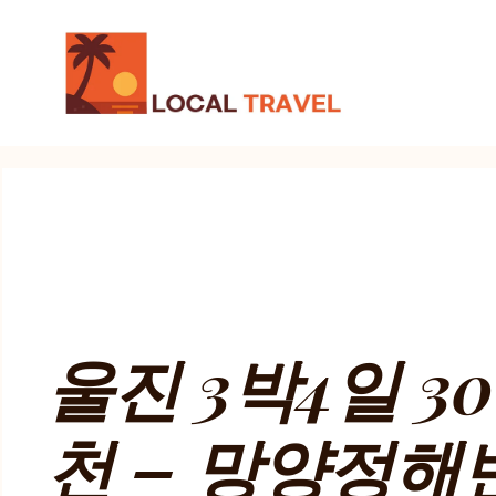
컨
텐
츠
로
건
너
뛰
기
울진 3박4일 
천 – 망양정해