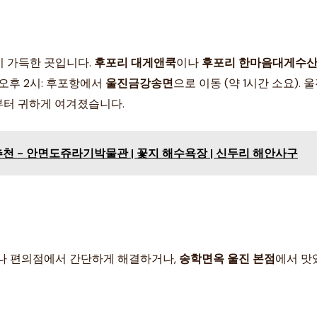
이 가득한 곳입니다.
후포리 대게앤쿡
이나
후포리 한마음대게수산
 오후 2시: 후포항에서
울진금강송면
으로 이동 (약 1시간 소요)
부터 귀하게 여겨졌습니다.
 - 안면도쥬라기박물관 | 꽃지 해수욕장 | 신두리 해안사구
이나 편의점에서 간단하게 해결하거나,
송학면옥 울진 본점
에서 맛