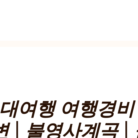
30대여행 여행경
변 | 불영사계곡 