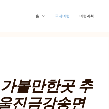
홈
국내여행
여행계획
비 가볼만한곳 추
| 울진금강송면