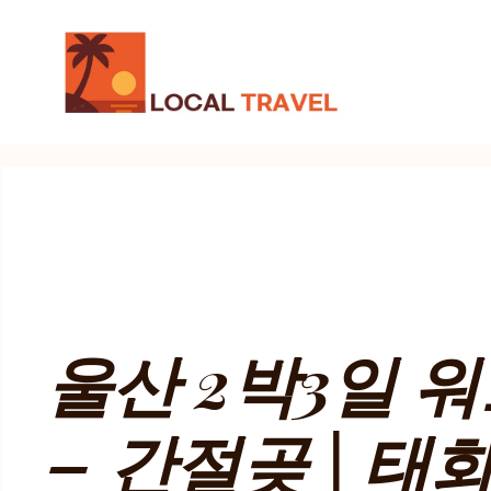
컨
텐
츠
로
건
너
뛰
기
울산 2박3일 
– 간절곶 | 