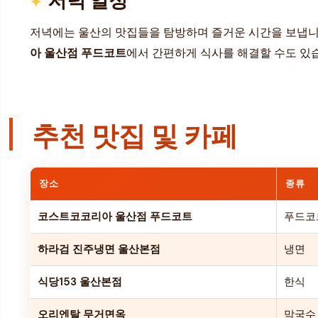
저녁에는 울산의 맛집들을 탐방하며 즐거운 시간을 보냅니
아 울산점 푸드코트
에서 간편하게 식사를 해결할 수도 있습니
추천 맛집 및 카페
장소
종류
코스트코코리아 울산점 푸드코트
푸드코
하라검 진주냉면 울산본점
냉면
식당153 울산본점
한식
오리엔탈 무거면옥
막국수