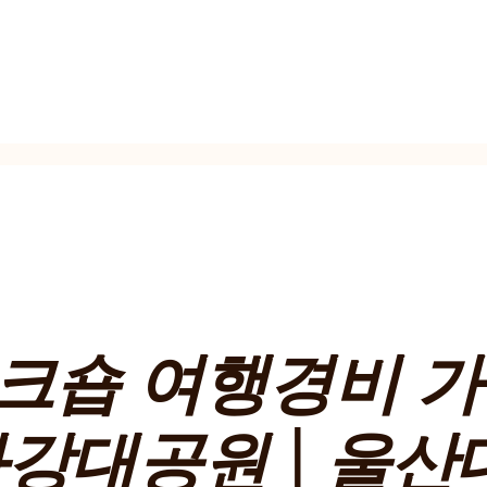
워크숍 여행경비 
태화강대공원 | 울