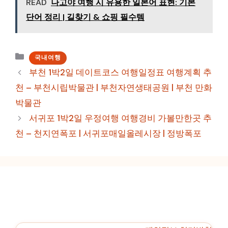
READ
나고야 여행 시 유용한 일본어 표현: 기본
단어 정리 | 길찾기 & 쇼핑 필수템
카
국내여행
테
부천 1박2일 데이트코스 여행일정표 여행계획 추
고
천 – 부천시립박물관 | 부천자연생태공원 | 부천 만화
리
박물관
서귀포 1박2일 우정여행 여행경비 가볼만한곳 추
천 – 천지연폭포 | 서귀포매일올레시장 | 정방폭포