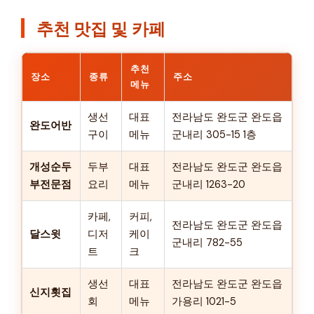
추천 맛집 및 카페
추천
장소
종류
주소
메뉴
생선
대표
전라남도 완도군 완도읍
완도어반
구이
메뉴
군내리 305-15 1층
개성순두
두부
대표
전라남도 완도군 완도읍
부전문점
요리
메뉴
군내리 1263-20
카페,
커피,
전라남도 완도군 완도읍
달스윗
디저
케이
군내리 782-55
트
크
생선
대표
전라남도 완도군 완도읍
신지횟집
회
메뉴
가용리 1021-5