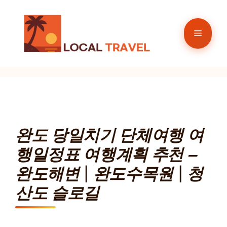
컨
텐
메
츠
로
뉴
건
너
뛰
기
완도 당일치기 단체여행 여
행일정표 여행계획 추천 –
완도해변 | 완도수목원 | 청
산도 슬로길