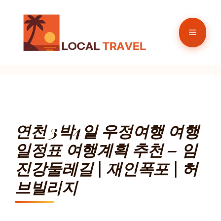
컨
텐
메
츠
로
뉴
건
너
뛰
기
연천 3박4일 우정여행 여행
일정표 여행계획 추천 – 임
진강둘레길 | 재인폭포 | 허
브빌리지