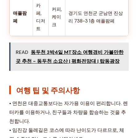
카
커피,
애플팜
페,
경기도 연천군 군남면 진상
케이
페
디저
리 738-3 1층 애플팜페
크
트
READ
동두천 3박4일 MT장소 여행경비 가볼만한
곳 추천 - 동두천 소요산 | 평화전망대 | 탑동광장
여행 팁 및 주의사항
• 연천은 대중교통보다는 자가용 이용이 편리합니다. 렌
터카를 이용하거나, 친구들과 차량을 합승하는 것을 추
천합니다.
• 임진강 둘레길은 코스에 따라 난이도가 다르므로, 체