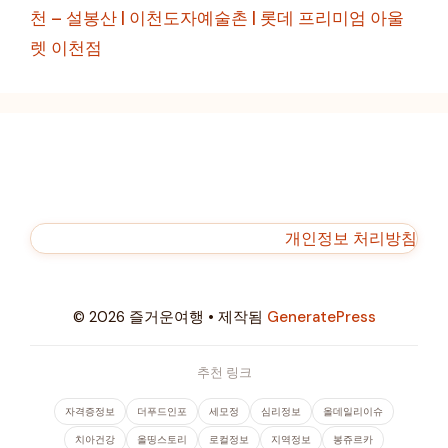
천 – 설봉산 | 이천도자예술촌 | 롯데 프리미엄 아울
렛 이천점
개인정보 처리방침
© 2026 즐거운여행
• 제작됨
GeneratePress
추천 링크
자격증정보
더푸드인포
세모정
심리정보
올데일리이슈
치아건강
올띵스토리
로컬정보
지역정보
봉쥬르카