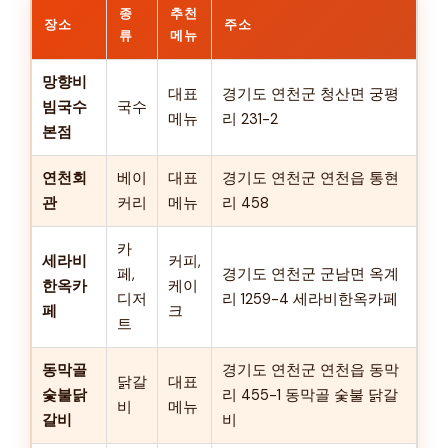
종
추천
장소
주소
류
메뉴
망향비
대표
경기도 연천군 청산면 궁평
빔국수
국수
메뉴
리 231-2
본점
연천회
베이
대표
경기도 연천군 연천읍 통현
관
커리
메뉴
리 458
카
세라비
커피,
페,
경기도 연천군 군남면 옥계
한옥카
케이
디저
리 1259-4 세라비한옥카페
페
크
트
동막골
경기도 연천군 연천읍 동막
닭갈
대표
숯불닭
리 455-1 동막골 숯불 닭갈
비
메뉴
갈비
비