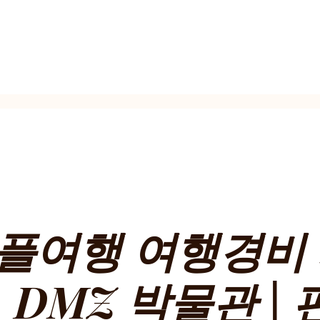
커플여행 여행경비
| DMZ 박물관 |