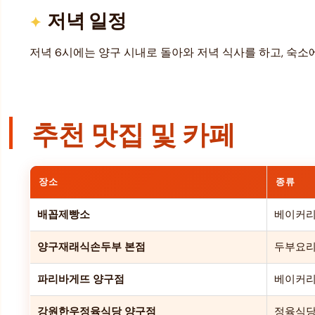
저녁 일정
저녁 6시에는 양구 시내로 돌아와 저녁 식사를 하고, 숙
추천 맛집 및 카페
장소
종류
배꼽제빵소
베이커
양구재래식손두부 본점
두부요
파리바게뜨 양구점
베이커
강원한우정육식당 양구점
정육식