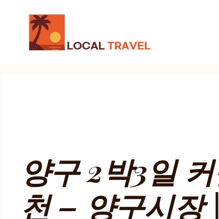
컨
텐
츠
로
건
너
뛰
기
양구 2박3일 
천 – 양구시장 