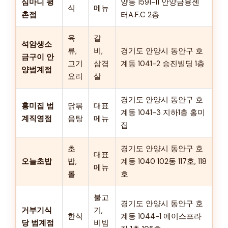
심마니 평
양동 1591-11 안양금융센
식
메뉴
촌점
터A.F.C 2층
육
갈
석암생소
류,
비,
경기도 안양시 동안구 호
금구이 안
고기
삼겹
계동 1041-2 승진빌딩 1층
양범계점
요리
살
경기도 안양시 동안구 호
홍미집 범
닭볶
대표
계동 1041-3 지하1층 홍미
계직영점
음탕
메뉴
집
초
경기도 안양시 동안구 호
대표
오늘초밥
밥,
계동 1040 102동 117호, 118
메뉴
롤
호
불고
경기도 안양시 동안구 호
거부기식
기,
한식
계동 1044-1 에이스프라
당 범계점
비빔