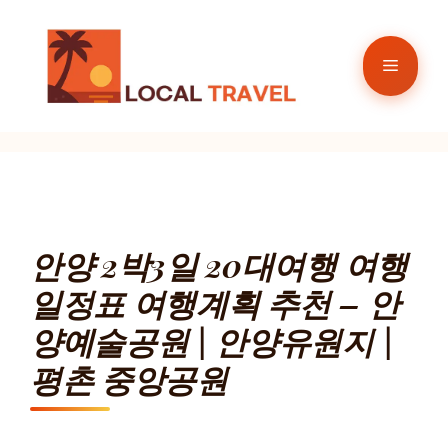
컨
텐
메
츠
로
뉴
건
너
뛰
기
안양 2박3일 20대여행 여행
일정표 여행계획 추천 – 안
양예술공원 | 안양유원지 |
평촌 중앙공원