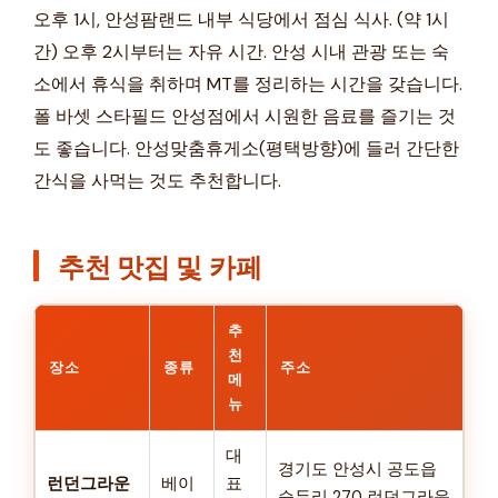
오후 1시, 안성팜랜드 내부 식당에서 점심 식사. (약 1시
간) 오후 2시부터는 자유 시간. 안성 시내 관광 또는 숙
소에서 휴식을 취하며 MT를 정리하는 시간을 갖습니다.
폴 바셋 스타필드 안성점에서 시원한 음료를 즐기는 것
도 좋습니다. 안성맞춤휴게소(평택방향)에 들러 간단한
간식을 사먹는 것도 추천합니다.
추천 맛집 및 카페
추
천
장소
종류
주소
메
뉴
대
경기도 안성시 공도읍
런던그라운
베이
표
승두리 270 런던그라운