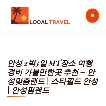
컨
텐
메
츠
로
뉴
건
너
뛰
기
안성 2박3일 MT장소 여행
경비 가볼만한곳 추천 – 안
성맞춤랜드 | 스타필드 안성
| 안성팜랜드