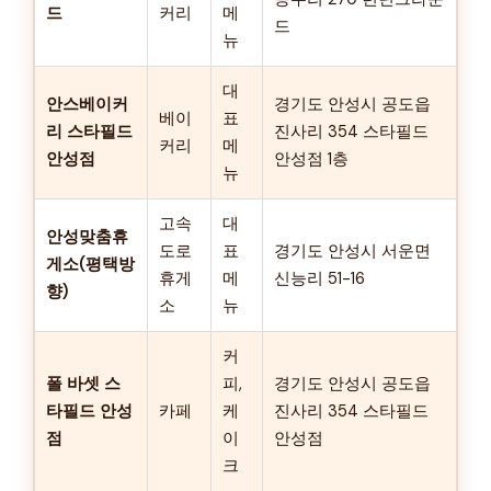
드
커리
메
드
뉴
대
안스베이커
경기도 안성시 공도읍
베이
표
리 스타필드
진사리 354 스타필드
커리
메
안성점
안성점 1층
뉴
고속
대
안성맞춤휴
도로
표
경기도 안성시 서운면
게소(평택방
휴게
메
신능리 51-16
향)
소
뉴
커
폴 바셋 스
피,
경기도 안성시 공도읍
타필드 안성
카페
케
진사리 354 스타필드
점
이
안성점
크