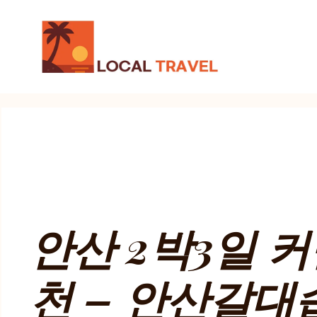
컨
텐
츠
로
건
너
뛰
기
안산 2박3일 
천 – 안산갈대