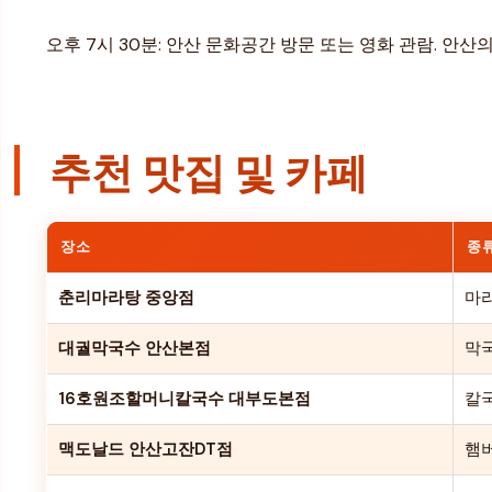
오후 7시 30분: 안산 문화공간 방문 또는 영화 관람. 
추천 맛집 및 카페
장소
종
춘리마라탕 중앙점
마
대궐막국수 안산본점
막
16호원조할머니칼국수 대부도본점
칼
맥도날드 안산고잔DT점
햄