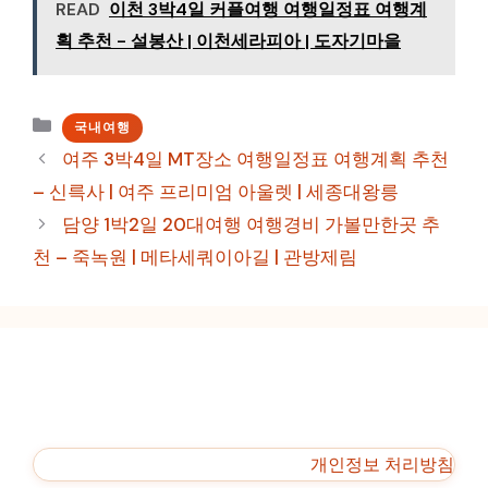
READ
이천 3박4일 커플여행 여행일정표 여행계
획 추천 - 설봉산 | 이천세라피아 | 도자기마을
카
국내여행
테
여주 3박4일 MT장소 여행일정표 여행계획 추천
고
– 신륵사 | 여주 프리미엄 아울렛 | 세종대왕릉
리
담양 1박2일 20대여행 여행경비 가볼만한곳 추
천 – 죽녹원 | 메타세쿼이아길 | 관방제림
개인정보 처리방침