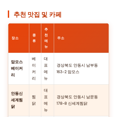
추천 맛집 및 카페
추
종
천
장소
주소
류
메
뉴
베
대
맘모스
이
표
경상북도 안동시 남부동
베이커
커
메
163-2 맘모스
리
리
뉴
대
안동신
찜
표
경상북도 안동시 남문동
세계찜
닭
메
178-8 신세계찜닭
닭
뉴