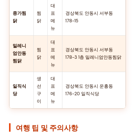
대
종가찜
찜
표
경상북도 안동시 서부동
닭
닭
메
178-15
뉴
대
밀레니
찜
표
경상북도 안동시 서부동
엄안동
닭
메
178-3 1층 밀레니엄안동찜닭
찜닭
뉴
생
대
일직식
선
표
경상북도 안동시 운흥동
당
구
메
176-20 일직식당
이
뉴
여행 팁 및 주의사항