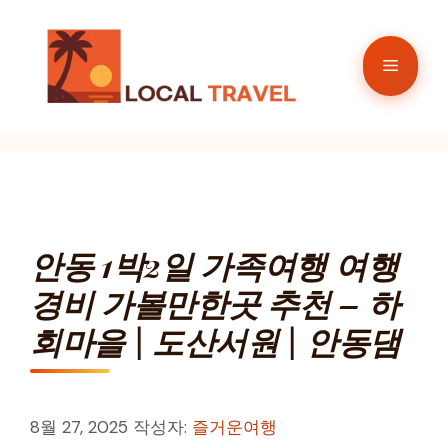
컨
텐
메
츠
로
뉴
건
너
뛰
기
안동 1박2일 가족여행 여행
경비 가볼만한곳 추천 – 하
회마을 | 도산서원 | 안동댐
8월 27, 2025
작성자:
즐거운여행