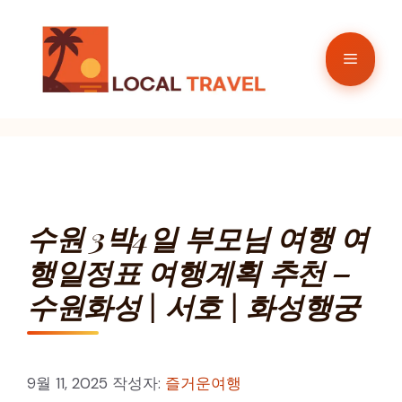
컨
텐
메
츠
로
뉴
건
너
뛰
기
수원 3박4일 부모님 여행 여
행일정표 여행계획 추천 –
수원화성 | 서호 | 화성행궁
9월 11, 2025
작성자:
즐거운여행