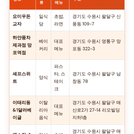
류
메뉴
요미우돈
일식
초밥,
경기도 수원시 팔달구 신
교자
당
라면
풍동 109-7
하얀풍차
베이
대표
경기도 수원시 영통구 망
제과점 망
커리
메뉴
포동 322-3
포역점
파스
셰프스위
타, 스
경기도 수원시 팔달구 남
양식
트
테이
창동 78
크
이태리동
이탈
경기도 수원시 팔달구 매
대표
&1달러베
리아
산로2가 27-14 리오빌딩
메뉴
이글
음식
지하1층
경기도 수원시 팔달구 매