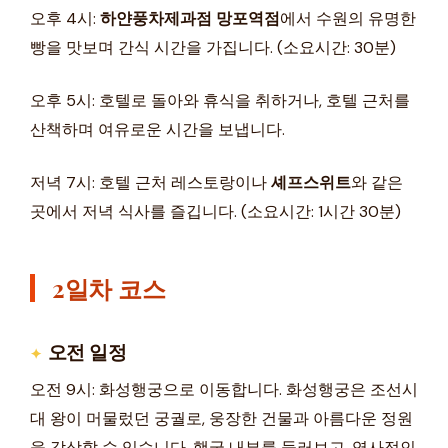
오후 4시:
하얀풍차제과점 망포역점
에서 수원의 유명한
빵을 맛보며 간식 시간을 가집니다. (소요시간: 30분)
오후 5시: 호텔로 돌아와 휴식을 취하거나, 호텔 근처를
산책하며 여유로운 시간을 보냅니다.
저녁 7시: 호텔 근처 레스토랑이나
셰프스위트
와 같은
곳에서 저녁 식사를 즐깁니다. (소요시간: 1시간 30분)
2일차 코스
오전 일정
오전 9시: 화성행궁으로 이동합니다. 화성행궁은 조선시
대 왕이 머물렀던 궁궐로, 웅장한 건물과 아름다운 정원
을 감상할 수 있습니다. 행궁 내부를 둘러보고, 역사적인