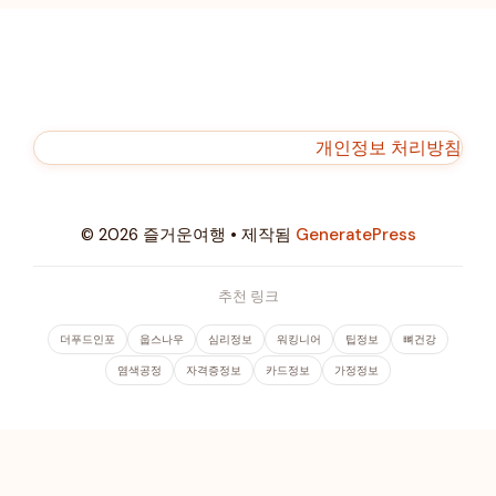
개인정보 처리방침
© 2026 즐거운여행
• 제작됨
GeneratePress
추천 링크
더푸드인포
웁스나우
심리정보
워킹니어
팁정보
뼈건강
염색공정
자격증정보
카드정보
가정정보