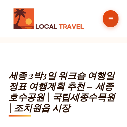
컨
텐
메
츠
로
뉴
건
너
뛰
기
세종 2박3일 워크숍 여행일
정표 여행계획 추천 – 세종
호수공원 | 국립세종수목원
| 조치원읍 시장