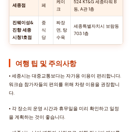
케이
524 KT&G 세종타워 B
세종점
페
크
동, A관 1층
진웨이성&
중
짜장
세종특별자치시 보람동
진향 세종
식
면, 탕
703 1층
시청1호점
당
수육
여행 팁 및 주의사항
• 세종시는 대중교통보다는 자가용 이용이 편리합니다.
워크숍 참가자들의 편의를 위해 차량 이용을 권장합니
다.
• 각 장소의 운영 시간과 휴무일을 미리 확인하고 일정
을 계획하는 것이 좋습니다.