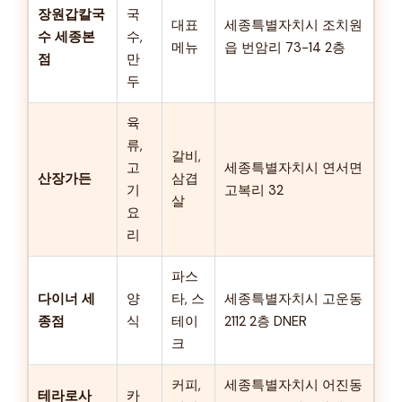
장원갑칼국
국
대표
세종특별자치시 조치원
수 세종본
수,
메뉴
읍 번암리 73-14 2층
점
만
두
육
류,
갈비,
고
세종특별자치시 연서면
산장가든
삼겹
기
고복리 32
살
요
리
파스
다이너 세
양
타, 스
세종특별자치시 고운동
종점
식
테이
2112 2층 DNER
크
커피,
세종특별자치시 어진동
테라로사
카