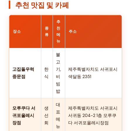
추천 맛집 및 카페
추
종
천
장소
주소
류
메
뉴
불
고
고집돌우럭
한
기,
제주특별자치도 서귀포시
중문점
식
비
색달동 2351
빔
밥
대
모루쿠다 서
생
제주특별자치도 서귀포시
표
귀포올레시
선
서귀동 204-2 1층 모루쿠
메
장점
회
다 서귀포올레시장점
뉴