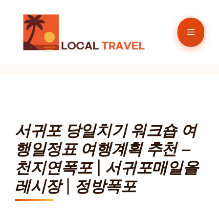
컨
텐
메
츠
로
뉴
건
너
뛰
기
서귀포 당일치기 워크숍 여
행일정표 여행계획 추천 –
천지연폭포 | 서귀포매일올
레시장 | 정방폭포