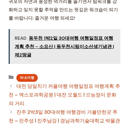
귀포의 자연과 풍성한 먹거리를 즐기면서 팀워크를 강
화하고 잊지 못할 추억을 만드는 뜻깊은 워크숍이 되기
를 바랍니다. 즐거운 여행 되세요!
READ
동두천 1박2일 30대여행 여행일정표 여행
계획 추천 - 소요산 | 동두천시립이소선생기념관 |
제2땅굴
카
국내여행
테
대전 당일치기 커플여행 여행일정표 여행계획 추
고
천 – 엑스포과학공원 | 대전 오월드 | 으능정이 문화
리
의 거리
진주 2박3일 30대여행 여행경비 가볼만한곳 추
천 – 진주성 | 진주남강 | 경남과학기술대학교 박물관