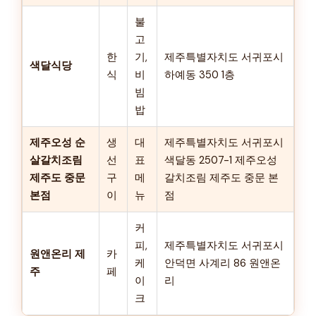
불
고
한
기,
제주특별자치도 서귀포시
색달식당
식
비
하예동 350 1층
빔
밥
제주오성 순
생
대
제주특별자치도 서귀포시
살갈치조림
선
표
색달동 2507-1 제주오성
제주도 중문
구
메
갈치조림 제주도 중문 본
본점
이
뉴
점
커
피,
제주특별자치도 서귀포시
원앤온리 제
카
케
안덕면 사계리 86 원앤온
주
페
이
리
크