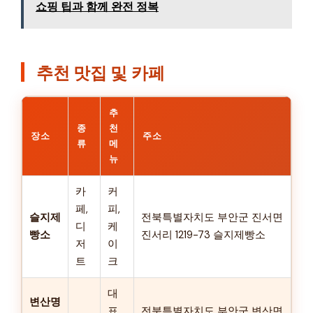
쇼핑 팁과 함께 완전 정복
추천 맛집 및 카페
추
종
천
장소
주소
류
메
뉴
카
커
페,
피,
슬지제
전북특별자치도 부안군 진서면
디
케
빵소
진서리 1219-73 슬지제빵소
저
이
트
크
대
변산명
표
전북특별자치도 부안군 변산면