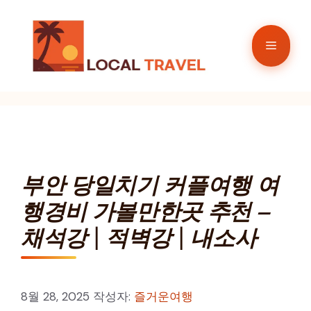
컨
텐
메
츠
로
뉴
건
너
뛰
기
부안 당일치기 커플여행 여
행경비 가볼만한곳 추천 –
채석강 | 적벽강 | 내소사
8월 28, 2025
작성자:
즐거운여행