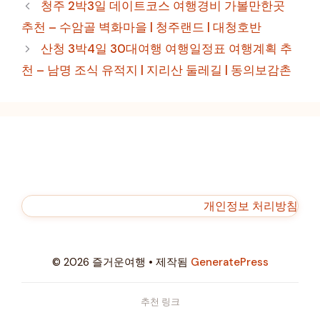
테
청주 2박3일 데이트코스 여행경비 가볼만한곳
고
추천 – 수암골 벽화마을 | 청주랜드 | 대청호반
리
산청 3박4일 30대여행 여행일정표 여행계획 추
천 – 남명 조식 유적지 | 지리산 둘레길 | 동의보감촌
개인정보 처리방침
© 2026 즐거운여행
• 제작됨
GeneratePress
추천 링크