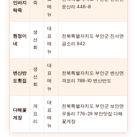
인바지
죽
메
운산리 446-8
락죽
뉴
대
생
현정이
표
전북특별자치도 부안군 진서면
선
네
메
곰소리 842
회
뉴
대
생
변산반
표
전북특별자치도 부안군 변산면
선
도횟집
메
격포리 788-10 변산반도
회
뉴
대
게
전북특별자치도 부안군 보안면
다해꽃
표
요
우동리 776-29 부안맛집 다해
게장
메
리
꽃게장
뉴