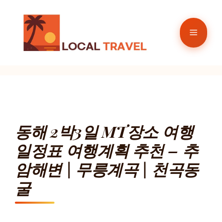
컨
텐
메
츠
로
뉴
건
너
뛰
기
동해 2박3일 MT장소 여행
일정표 여행계획 추천 – 추
암해변 | 무릉계곡 | 천곡동
굴