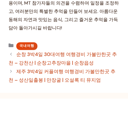
용이며, MT 참가자들의 의견을 수렴하여 일정을 조정하
고, 여러분만의 특별한 추억을 만들어 보세요. 아름다운
동해의 자연과 맛있는 음식, 그리고 즐거운 추억을 가득
담아 돌아가시길 바랍니다!
카
국내여행
테
순창 3박4일 30대여행 여행경비 가볼만한곳 추
고
천 – 강천산 | 순창고추장마을 | 순창읍성
리
제주 3박4일 커플여행 여행경비 가볼만한곳 추
천 – 성산일출봉 | 만장굴 | 오설록 티 뮤지엄