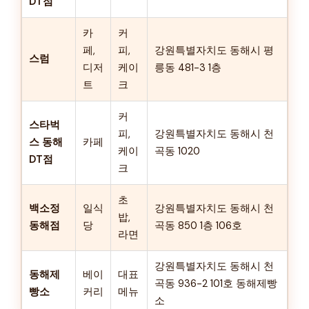
DT점
카
커
페,
피,
강원특별자치도 동해시 평
스럼
디저
케이
릉동 481-3 1층
트
크
커
스타벅
피,
강원특별자치도 동해시 천
스 동해
카페
케이
곡동 1020
DT점
크
초
백소정
일식
강원특별자치도 동해시 천
밥,
동해점
당
곡동 850 1층 106호
라면
강원특별자치도 동해시 천
동해제
베이
대표
곡동 936-2 101호 동해제빵
빵소
커리
메뉴
소