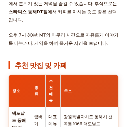
에서 분위기 있는 저녁을 즐길 수 있습니다. 후식으로는
스타벅스 동해DT점
에서 커피를 마시는 것도 좋은 선택
입니다.
오후 7시 30분: MT의 마무리 시간으로 자유롭게 이야기
를 나누거나, 게임을 하며 즐거운 시간을 보냅니다.
추천 맛집 및 카페
추
종
천
장소
주소
류
메
뉴
맥도날
햄버
대표
강원특별자치도 동해시 천
드 동해
거
메뉴
곡동 1066 맥도날드