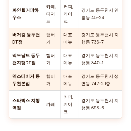
카페,
커피,
파인힐커피하
경기도 동두천시 안
디저
케이
우스
흥동 45-24
트
크
버거킹 동두천
햄버
대표
경기도 동두천시 지
DT점
거
메뉴
행동 736-7
맥도날드 동두
햄버
대표
경기도 동두천시 지
천지행DT점
거
메뉴
행동 340-1
덱스터버거 동
햄버
대표
경기도 동두천시 생
두천본점
거
메뉴
연동 747-2 1층
커피,
스타벅스 지행
경기도 동두천시 지
카페
케이
역점
행동 693-6
크