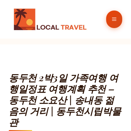
컨
텐
메
츠
로
뉴
건
너
뛰
기
동두천 2박3일 가족여행 여
행일정표 여행계획 추천 –
동두천 소요산 | 송내동 젊
음의 거리 | 동두천시립박물
관