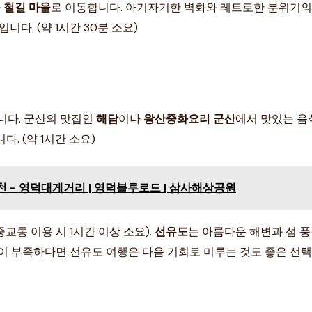
 철길 마을
로 이동합니다. 아기자기한 벽화와 레트로한 분위기의
다. (약 1시간 30분 소요)
합니다. 군산의 맛집인
해담
이나
왕산중화요리 군산
에서 맛있는 음
. (약 1시간 소요)
천 - 영덕대게거리 | 영덕블루로드 | 삼사해상공원
중교통 이용 시 1시간 이상 소요).
선유도
는 아름다운 해변과 섬 풍
이 부족하다면 선유도 여행은 다음 기회로 미루는 것도 좋은 선택입