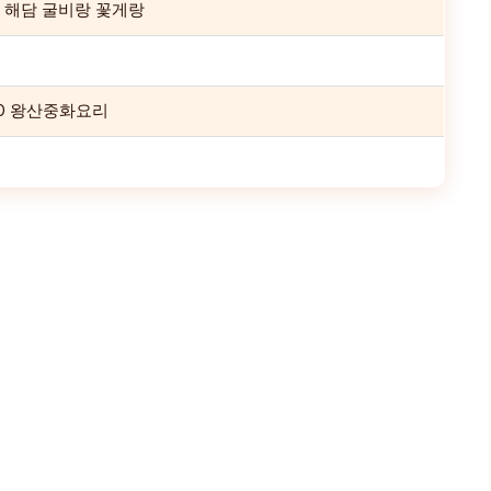
1 해담 굴비랑 꽃게랑
10 왕산중화요리