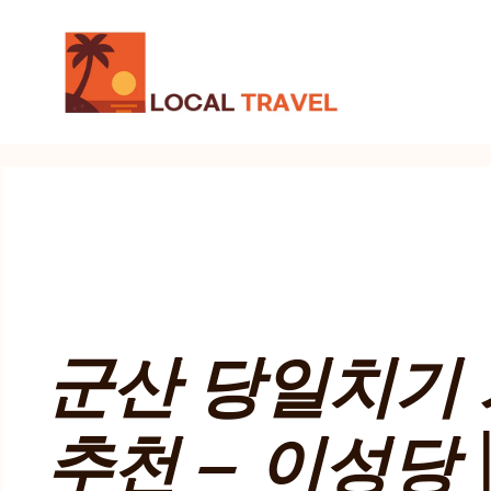
컨
텐
츠
로
건
너
뛰
기
군산 당일치기
추천 – 이성당 