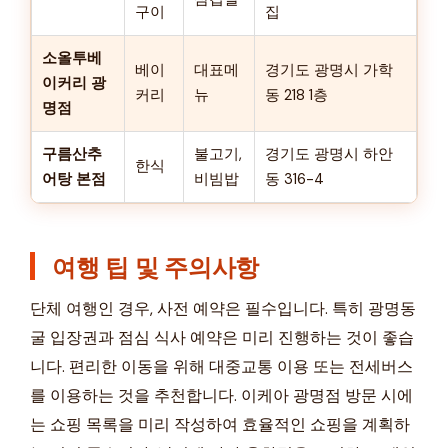
구이
집
소올투베
베이
대표메
경기도 광명시 가학
이커리 광
커리
뉴
동 218 1층
명점
구름산추
불고기,
경기도 광명시 하안
한식
어탕 본점
비빔밥
동 316-4
여행 팁 및 주의사항
단체 여행인 경우, 사전 예약은 필수입니다. 특히 광명동
굴 입장권과 점심 식사 예약은 미리 진행하는 것이 좋습
니다. 편리한 이동을 위해 대중교통 이용 또는 전세버스
를 이용하는 것을 추천합니다. 이케아 광명점 방문 시에
는 쇼핑 목록을 미리 작성하여 효율적인 쇼핑을 계획하