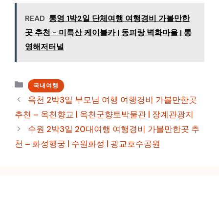
READ
통영 1박2일 단체여행 여행경비 가볼만한
곳 추천 - 미륵산 케이블카 | 동피랑 벽화마을 | 통
영해저터널
카
국내여행
테
옥천 2박3일 부모님 여행 여행경비 가볼만한곳
고
추천 – 옥천향교 | 옥천군향토박물관 | 장계관광지
리
수원 2박3일 20대여행 여행경비 가볼만한곳 추
천 – 화성행궁 | 수원화성 | 광교호수공원