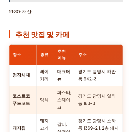
19:30: 해산.
추천 맛집 및 카페
추천
장소
종류
주소
메뉴
베이
대표메
경기도 광명시 하안
명장시대
커리
뉴
동 342-3
파스타,
코스트코
경기도 광명시 일직
양식
스테이
푸드코트
동 163-3
크
돼지
경기도 광명시 소하
갈비,
돼지집
고기
동 1369-2 1, 2층 돼지
삼겹살