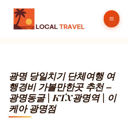
컨
텐
메
츠
로
뉴
건
너
뛰
기
광명 당일치기 단체여행 여
행경비 가볼만한곳 추천 –
광명동굴 | KTX광명역 | 이
케아 광명점