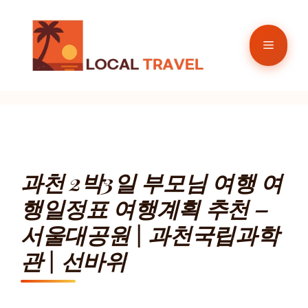
컨
텐
메
츠
로
뉴
건
너
뛰
기
과천 2박3일 부모님 여행 여
행일정표 여행계획 추천 –
서울대공원 | 과천국립과학
관 | 선바위