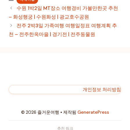
테
수원 1박2일 MT장소 여행경비 가볼만한곳 추천
고
– 화성행궁 | 수원화성 | 광교호수공원
리
전주 2박3일 가족여행 여행일정표 여행계획 추
천 – 전주한옥마을 | 경기전 | 전주동물원
개인정보 처리방침
© 2026 즐거운여행
• 제작됨
GeneratePress
추천 링크