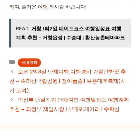
라며, 즐거운 여행 되시길 바랍니다!
READ
거창 1박2일 데이트코스 여행일정표 여행
계획 추천 - 거창읍성 | 수승대 | 황산농촌테마파크
카
국내여행
테
보은 2박3일 단체여행 여행경비 가볼만한곳 추
고
천 – 속리산국립공원 | 정이품송 | 보은대추축제(시
리
기 고려)
의정부 당일치기 단체여행 여행일정표 여행계획
추천 – 의정부 제일시장 | 부대찌개거리 | 수락산