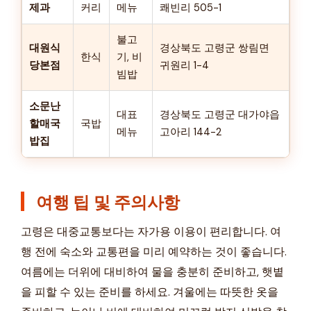
제과
커리
메뉴
쾌빈리 505-1
불고
대원식
경상북도 고령군 쌍림면
한식
기, 비
당본점
귀원리 1-4
빔밥
소문난
대표
경상북도 고령군 대가야읍
할매국
국밥
메뉴
고아리 144-2
밥집
여행 팁 및 주의사항
고령은 대중교통보다는 자가용 이용이 편리합니다. 여
행 전에 숙소와 교통편을 미리 예약하는 것이 좋습니다.
여름에는 더위에 대비하여 물을 충분히 준비하고, 햇볕
을 피할 수 있는 준비를 하세요. 겨울에는 따뜻한 옷을