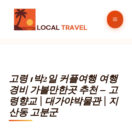
컨
텐
메
츠
로
뉴
건
너
뛰
기
고령 1박2일 커플여행 여행
경비 가볼만한곳 추천 – 고
령향교 | 대가야박물관 | 지
산동 고분군