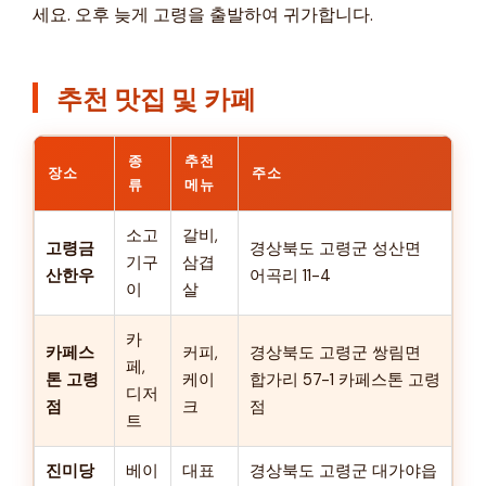
세요. 오후 늦게 고령을 출발하여 귀가합니다.
추천 맛집 및 카페
종
추천
장소
주소
류
메뉴
소고
갈비,
고령금
경상북도 고령군 성산면
기구
삼겹
산한우
어곡리 11-4
이
살
카
카페스
커피,
경상북도 고령군 쌍림면
페,
톤 고령
케이
합가리 57-1 카페스톤 고령
디저
점
크
점
트
진미당
베이
대표
경상북도 고령군 대가야읍