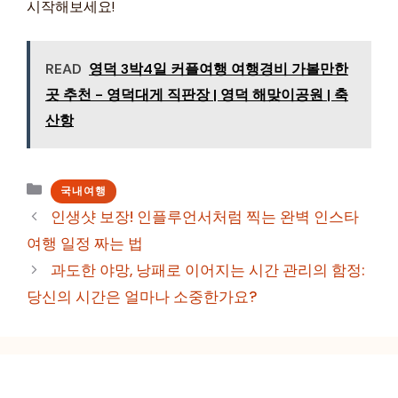
시작해보세요!
READ
영덕 3박4일 커플여행 여행경비 가볼만한
곳 추천 - 영덕대게 직판장 | 영덕 해맞이공원 | 축
산항
카
국내여행
테
인생샷 보장! 인플루언서처럼 찍는 완벽 인스타
고
여행 일정 짜는 법
리
과도한 야망, 낭패로 이어지는 시간 관리의 함정:
당신의 시간은 얼마나 소중한가요?