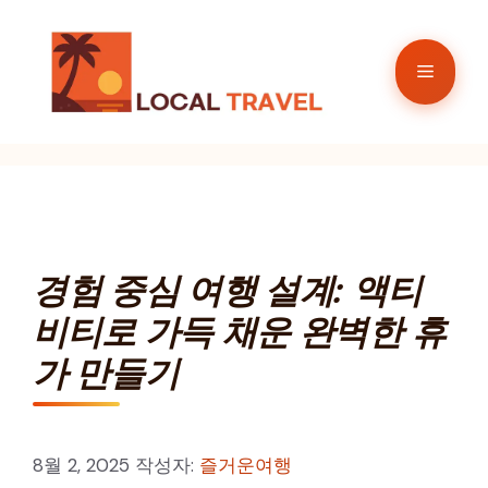
컨
텐
메
츠
로
뉴
건
너
뛰
기
경험 중심 여행 설계: 액티
비티로 가득 채운 완벽한 휴
가 만들기
8월 2, 2025
작성자:
즐거운여행