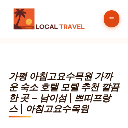
컨
텐
메
츠
로
뉴
건
너
뛰
기
가평 아침고요수목원 가까
운 숙소 호텔 모텔 추천 깔끔
한 곳 – 남이섬 | 쁘띠프랑
스 | 아침고요수목원