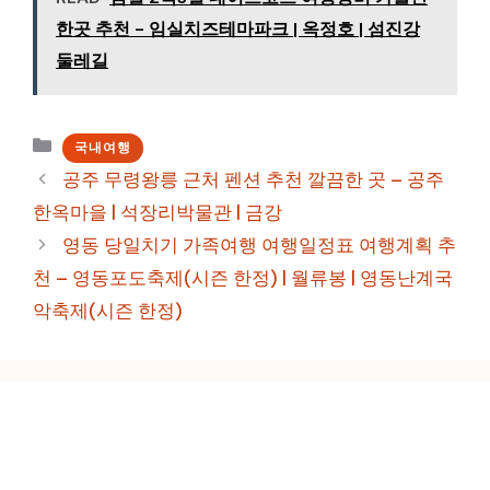
한곳 추천 - 임실치즈테마파크 | 옥정호 | 섬진강
둘레길
카
국내여행
테
공주 무령왕릉 근처 펜션 추천 깔끔한 곳 – 공주
고
한옥마을 | 석장리박물관 | 금강
리
영동 당일치기 가족여행 여행일정표 여행계획 추
천 – 영동포도축제(시즌 한정) | 월류봉 | 영동난계국
악축제(시즌 한정)