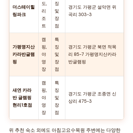
도,
징
더스테이힐
경기도 가평군 설악면 위
리
및
링파크
곡리 303-3
조
장
트
점
캠
특
가평명지산
핑,
징
경기도 가평군 북면 적목
카라반글램
야
및
리 85-7 가평명지산카라
핑
영
장
반글램핑
장
점
캠
특
새연 카라
핑,
징
경기도 가평군 조종면 신
반 글램핑
야
및
상리 475-3
현리1호점
영
장
장
점
위 추천 숙소 외에도 아침고요수목원 주변에는 다양한