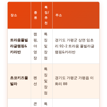
특
종
징/
장소
주소
류
추
천
캠
특
트라움풀빌
핑,
징
경기도 가평군 상면 임초
라글램핑&
야
및
리 92-2 트라움 풀빌라글
카라반
영
장
램핑&카라반
장
점
특
징
초코키즈풀
펜
경기도 가평군 가평읍 이
및
빌라
션
화리 88
장
점
콘
특